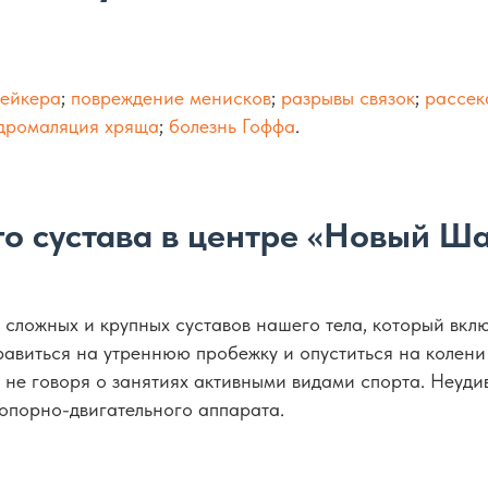
Бейкера
;
повреждение менисков
;
разрывы связок
;
рассек
дромаляция хряща
;
болезнь Гоффа
.
о сустава в центре «Новый Ша
сложных и крупных суставов нашего тела, который включ
правиться на утреннюю пробежку и опуститься на колен
 не говоря о занятиях активными видами спорта. Неудив
 опорно-двигательного аппарата.