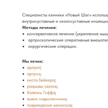
Специалисты клиники «Новый Шаг» использу
внутрисуставные и околосуставные инъекци
Методы лечения:
консервативное лечение (укрепление мыш
артроскопические оперативные вмешател
хирургические операции.
Мы лечим:
артрит
;
артроз
;
киста Бейкера
;
разрывы связок
;
болезнь Гоффа
;
вывих надколенника
;
повреждение менисков
;