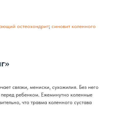
ающий остеохондрит
;
синовит коленного
г»
ает связки, мениски, сухожилия. Без него
и перед ребенком. Ежеминутно коленные
ительно, что травма коленного сустава