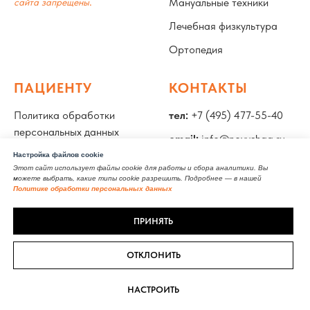
.
Мануальные техники
сайта запрещены
Лечебная физкультура
Ортопедия
ПАЦИЕНТУ
КОНТАКТЫ
Политика обработки
тел:
+7 (495) 477-55-40
персональных данных
email:
info@novyshag.ru
Специалисты
Настройка файлов cookie
адрес:
Москва, улица
Этот сайт использует файлы cookie для работы и сбора аналитики. Вы
Лицензия
Бахрушина, 15, стр. 2
можете выбрать, какие типы cookie разрешить. Подробнее — в нашей
Политике обработки персональных данных
Документы
ПРИНЯТЬ
Полезные статьи
ОТКЛОНИТЬ
НАСТРОИТЬ