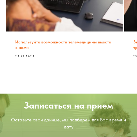
Используйте возможности телемедицины вместе
З
с нами
т
25.12.2025
2
Записаться на прием
Оставьте свои данные, мы подберем для Вас время и
дату