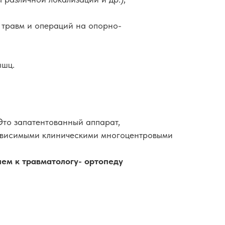
е травм и операций на опорно-
ышц.
Это запатентованный аппарат,
зависимыми клиническими многоцентровыми
ием к травматологу- ортопеду