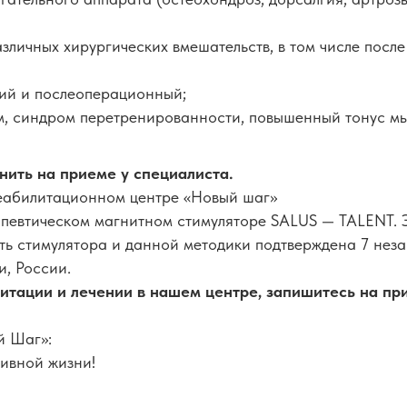
зличных хирургических вмешательств, в том числе посл
кий и послеоперационный;
м, синдром перетренированности, повышенный тонус м
нить на приеме у специалиста.
реабилитационном центре «Новый шаг»
апевтическом магнитном стимуляторе SALUS — TALENT. 
ть стимулятора и данной методики подтверждена 7 не
, России.
литации и лечении в нашем центре, запишитесь на пр
й Шаг»:
тивной жизни!