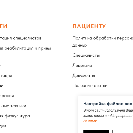
ГИ
ПАЦИЕНТУ
тация специалистов
Политика обработки персон
данных
я реабилитация и прием
Специалисты
е
Лицензия
итация
Документы
ии
Полезные статьи
ерапия
Настройка файлов coo
ные техники
Этот сайт использует файл
я физкультура
какие типы cookie разреши
данных
дия