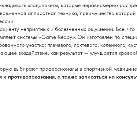
рикладывать хладопакеты, которые неравномерно распр
временная аппаратная техника, преимущество которой
ессии.
циенту неприятных и болезненных ощущений. Все, что о
омплект системы «Game Ready». Он изготовлен по специ
ванного участка: плечевого, локтевого, коленного, сус
ающее воздействие, как результат — улучшается кров
торую выбирают профессионалы в спортивной медицине
ия и противопоказания, а также записаться на консу