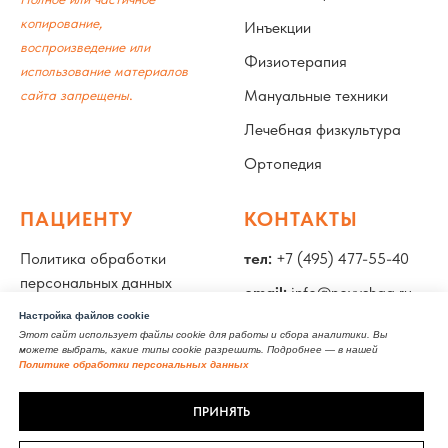
копирование,
Инъекции
воспроизведение или
Физиотерапия
использование материалов
.
Мануальные техники
сайта запрещены
Лечебная физкультура
Ортопедия
ПАЦИЕНТУ
КОНТАКТЫ
Политика обработки
тел:
+7 (495) 477-55-40
персональных данных
email:
info@novyshag.ru
Специалисты
Настройка файлов cookie
адрес:
Москва, улица
Этот сайт использует файлы cookie для работы и сбора аналитики. Вы
Лицензия
Бахрушина, 15, стр. 2
можете выбрать, какие типы cookie разрешить. Подробнее — в нашей
Политике обработки персональных данных
Документы
ПРИНЯТЬ
Полезные статьи