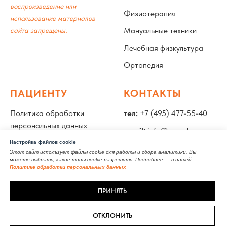
воспроизведение или
Физиотерапия
использование материалов
.
Мануальные техники
сайта запрещены
Лечебная физкультура
Ортопедия
ПАЦИЕНТУ
КОНТАКТЫ
Политика обработки
тел:
+7 (495) 477-55-40
персональных данных
email:
info@novyshag.ru
Специалисты
Настройка файлов cookie
адрес:
Москва, улица
Этот сайт использует файлы cookie для работы и сбора аналитики. Вы
Лицензия
Бахрушина, 15, стр. 2
можете выбрать, какие типы cookie разрешить. Подробнее — в нашей
Политике обработки персональных данных
Документы
ПРИНЯТЬ
Полезные статьи
ОТКЛОНИТЬ