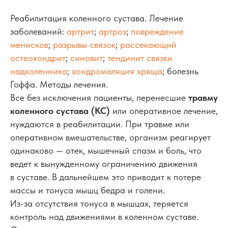
Реабилитация коленного сустава. Лечение
заболеваний:
артрит
;
артроз
;
повреждение
менисков
;
разрывы связок
;
рассекающий
остеохондрит
;
синовит
;
тендинит связки
надколенника
;
хондромаляция хряща
; болезнь
Гоффа. Методы лечения.
Все без исключения пациенты, перенесшие
травму
коленного сустава (КС)
или оперативное лечение,
нуждаются в реабилитации. При травме или
оперативном вмешательстве, организм реагирует
одинаково — отек, мышечный спазм и боль, что
ведет к вынужденному ограничению движения
в суставе. В дальнейшем это приводит к потере
массы и тонуса мышц бедра и голени.
Из-за отсутствия тонуса в мышцах, теряется
контроль над движениями в коленном суставе.