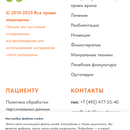
прием врача
© 2010-2025 Все права
Лечение
защищены
Реабилитация
Полное или частичное
копирование,
Инъекции
воспроизведение или
Физиотерапия
использование материалов
.
Мануальные техники
сайта запрещены
Лечебная физкультура
Ортопедия
ПАЦИЕНТУ
КОНТАКТЫ
Политика обработки
тел:
+7 (495) 477-55-40
персональных данных
email:
info@novyshag.ru
Специалисты
Настройка файлов cookie
адрес:
Москва, улица
Этот сайт использует файлы cookie для работы и сбора аналитики. Вы
Лицензия
Бахрушина, 15, стр. 2
можете выбрать, какие типы cookie разрешить. Подробнее — в нашей