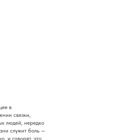
щее в
ении связки,
х людей, нередко
зни служит боль —
, и говорят, что