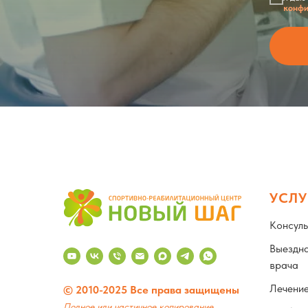
конфи
УСЛУ
Консуль
Выездна
врача
Лечени
© 2010-2025 Все права защищены
Полное или частичное копирование,