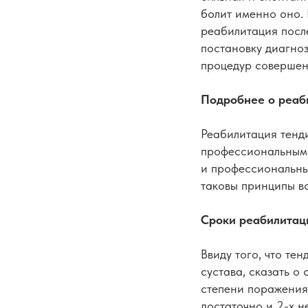
болит именно оно. 
реабилитация посл
постановку диагноз
процедур совершен
Подробнее о реаб
Реабилитация тенди
профессиональным 
и профессиональные
таковы принципы в
Сроки реабилитац
Ввиду того, что те
сустава, сказать о
степени поражения
достаточно и 2-х н