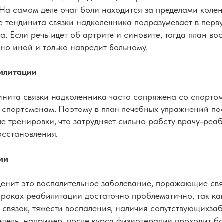
На самом деле очаг боли находится за пределами колен
е тендинита связки надколенника подразумевает в перв
а. Если речь идет об артрите и синовите, тогда план в
но иной и только навредит больному.
илитации
нита связки надколенника часто сопряжена со спортом, 
спортсменам. Поэтому в план лечебных упражнений по
 тренировки, что затрудняет сильно работу врачу-реаб
осстановления.
ии
нденит это воспалительное заболевание, поражающие св
 сроках реабилитации достаточно проблематично, так как
 связок, тяжести воспаления, наличия сопутствующихза
едель, например, после курса физиотерапии проходит бо