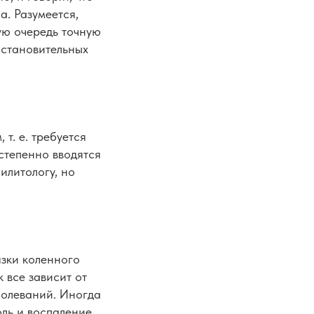
а. Разумеется,
ую очередь точную
осстановительных
т. е. требуется
степенно вводятся
илитологу, но
язки коленного
 все зависит от
болеваний. Иногда
ль и воспаление.