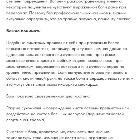
степени повреждения. Вопреки распространенному мнению,
некоторые пациенты не чувствуют выраженной боли даже при
переломах. Поэтому без профессиональных навыков и знаний
визуально определить, что за травма получена, пациенту сложно.
Важно понимать:
Подобные симптомы проявляют себя при различных более
серьезных патологиях, например, при туннельном синдроме со
сдавливанием локтевого или лучевого нерва, при грыже
межпозвоночного диска в шейном отделе позвоночника, при
механическом повреждении локтевого или лучевого нерва на
уровне плеча, предплечья. Если вы чувствуете боль не только в
области кисти левой руки, но также боли в сердце, левом плече, –
это могут быть симптомом инфаркта миокарда.
Вам показана своевременная диагностика!
Разрыв сухожилия – повреждение кисти острым предметом или
воздействие на сустав больших нагрузок (поднятие тяжестей,
спортивная травма).
Симптомы: боль, кровотечение, отечность, повышение
температуры тела, изменение цвета кожи, ограничение