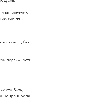
радусов.
и и выполнению
том или нет.
вости мышц без
кой подвижности
 место быть,
рные тренировки,