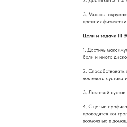
2. Достигается пол
3. Мышцы, окружаю
прежних физических
Цели и задачи III 
1. Достичь максим
боли и иного диск
2. Способствовать
локтевого сустава и 
3. Локтевой сустав
4. С целью профила
проводятся контро
возможные в домаш