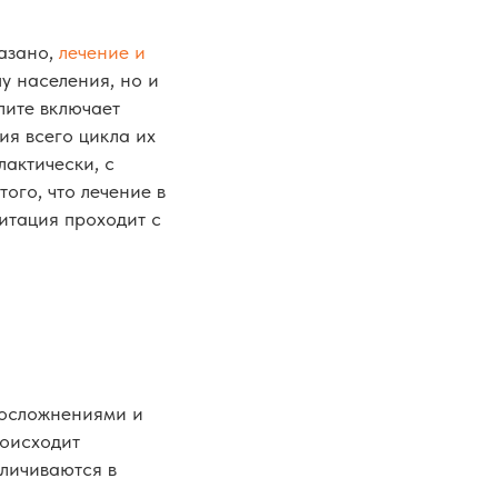
казано,
лечение и
у населения, но и
лите включает
я всего цикла их
актически, с
ого, что лечение в
итация проходит с
 осложнениями и
роисходит
еличиваются в