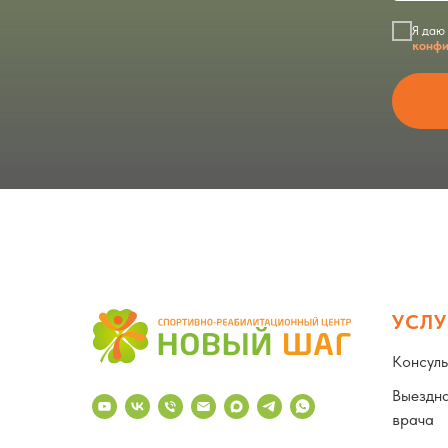
Я даю
конфи
УСЛУ
Консуль
Выездна
врача