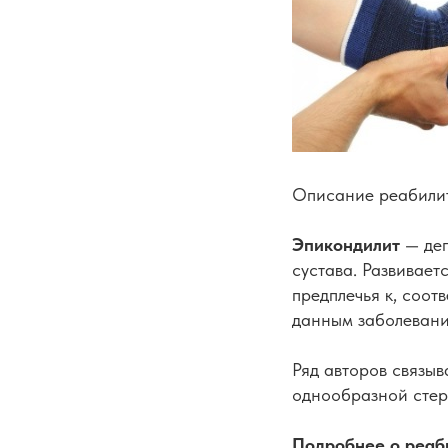
Описание реабилит
Эпикондилит
— дег
сустава. Развивает
предплечья к, соот
данным заболевани
Ряд авторов связы
однообразной стер
Подробнее о реаб