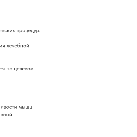
ческих процедур.
ния лечебной
ся на целевом
ливости мышц
ивной