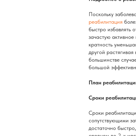
Поскольку заболева
реабилитация
болез
быстро избавлять о
зачастую активное
кратность уменьшаю
другой растягивая 
большинстве случа
большой эффективн
План реабилитаци
Сроки реабилитац
Сроки реабилитации
сопутствующими за
достаточно быстро,
среднем до 2-х мес