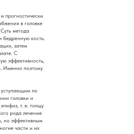
 и прогностически
абжения в головке
 Суть метода
и бедренную кость.
ации, затем
лате. С
ую эффективность,
о. Именно поэтому
е уступающим по
нии головки и
пифиз, т. е. толщу
кого рода лечение
м, но эффективным
ногие части и их