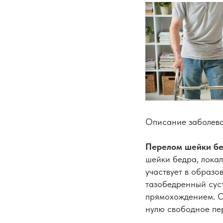
Описание заболева
Перелом шейки б
шейки бедра, локал
участвует в образо
тазобедренный суст
прямохождением. О
нулю свободное пе