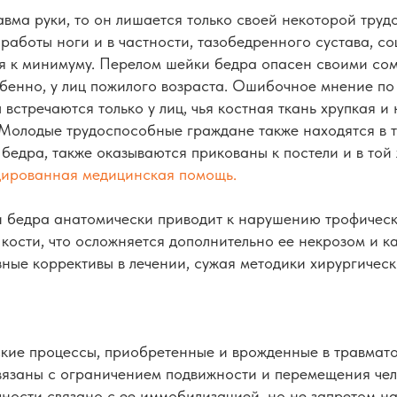
авма руки, то он лишается только своей некоторой труд
работы ноги и в частности, тазобедренного сустава, с
ся к минимуму. Перелом шейки бедра опасен своими со
енно, у лиц пожилого возраста. Ошибочное мнение по п
встречаются только у лиц, чья костная ткань хрупкая и н
 Молодые трудоспособные граждане также находятся в т
бедра, также оказываются прикованы к постели и в той
цированная медицинская помощь.
 бедра анатомически приводит к нарушению трофичес
кости, что осложняется дополнительно ее некрозом и ка
ные коррективы в лечении, сужая методики хирургическ
кие процессы, приобретенные и врожденные в травмато
вязаны с ограничением подвижности и перемещения чел
ности связано с ее иммобилизацией, но не запретом н