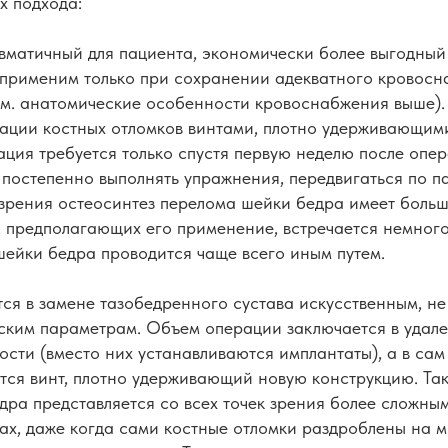
х подхода:
авматичный для пациента, экономически более выгодный
 применим только при сохранении адекватного кровосн
см. анатомические особенности кровоснабжения выше).
сации костных отломков винтами, плотно удерживающим
ция требуется только спустя первую неделю после опер
постепенно выполнять упражнения, передвигаться по па
 зрения остеосинтез перелома шейки бедра имеет больш
, предполагающих его применение, встречается немног
шейки бедра проводится чаще всего иным путем.
тся в замене тазобедренного сустава искусственным, н
ским параметрам. Объем операции заключается в удале
сти (вместо них устанавливаются имплантаты), а в сам э
тся винт, плотно удерживающий новую конструкцию. Та
дра представляется со всех точек зрения более сложны
х, даже когда сами костные отломки раздроблены на м