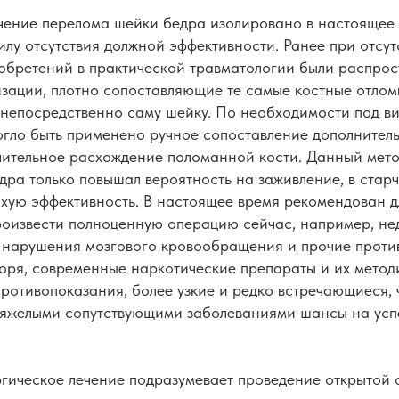
чение перелома шейки бедра изолировано в настоящее 
илу отсутствия должной эффективности. Ранее при отсу
зобретений в практической травматологии были распро
ации, плотно сопоставляющие те самые костные отломки,
 непосредственно саму шейку. По необходимости под в
огло быть применено ручное сопоставление дополнитель
чительное расхождение поломанной кости. Данный мето
ра только повышал вероятность на заживление, в стар
хую эффективность. В настоящее время рекомендован дл
роизвести полноценную операцию сейчас, например, не
 нарушения мозгового кровообращения и прочие проти
воря, современные наркотические препараты и их мето
ротивопоказания, более узкие и редко встречающиеся, 
тяжелыми сопутствующими заболеваниями шансы на ус
гическое лечение подразумевает проведение открытой