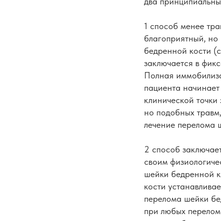
два принципиальны
1 способ менее тр
благоприятный, но
бедренной кости (
заключается в фик
Полная иммобилиза
пациента начинает 
клинической точки
но подобных травм
лечение перелома 
2 способ заключае
своим физиологиче
шейки бедренной ко
кости устанавливае
перелома шейки бе
при любых перелома