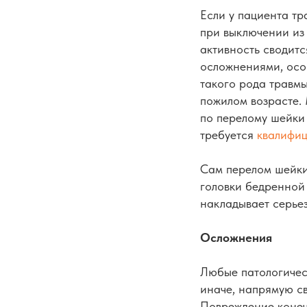
Если у пациента тр
при выключении из 
активность сводит
осложнениями, особ
такого рода травмы 
пожилом возрасте.
по перелому шейки 
требуется
квалифи
Сам перелом шейки
головки бедренной 
накладывает серьез
Осложнения
Любые патологичес
иначе, напрямую с
Повреждение конеч