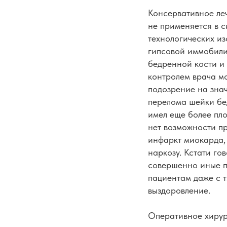
Консервативное ле
не применяется в с
технологических и
гипсовой иммобилиз
бедренной кости и
контролем врача м
подозрение на зна
перелома шейки бед
имел еще более пло
нет возможности п
инфаркт миокарда,
наркозу. Кстати го
совершенно иные п
пациентам даже с 
выздоровление.
Оперативное хирур