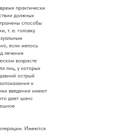
время практически
тствии должных
странены способы
 т. е. головку
изуальным
но, если мелось
д лечения
ческом возрасте
я лиц, у которых
давний острый
вопоказания к
дики введения имеют
что дает шанс
пешное
 операции. Имеются