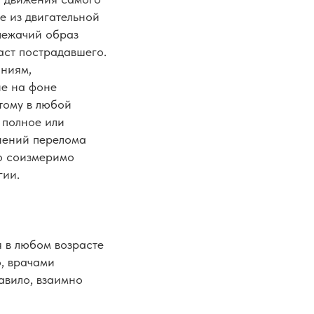
е из двигательной
лежачий образ
аст пострадавшего.
ониям,
ие на фоне
тому в любой
 полное или
жнений перелома
то соизмеримо
гии.
я в любом возрасте
о, врачами
авило, взаимно