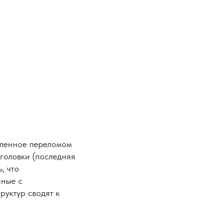
вленное переломом
головки (последняя
, что
нные с
уктур сводят к