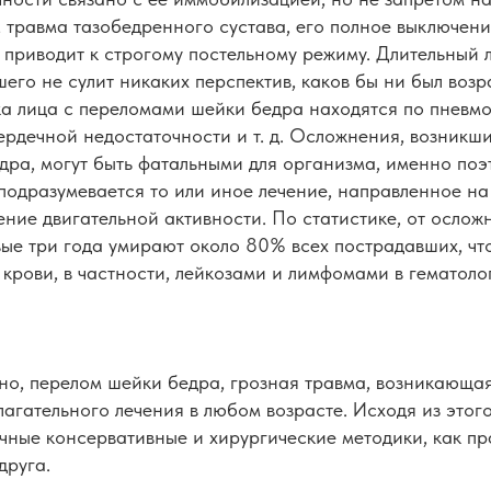
, травма тазобедренного сустава, его полное выключени
 приводит к строгому постельному режиму. Длительный 
его не сулит никаких перспектив, каков бы ни был возр
ка лица с переломами шейки бедра находятся по пневм
ердечной недостаточности и т. д. Осложнения, возникш
дра, могут быть фатальными для организма, именно поэ
подразумевается то или иное лечение, направленное на
ние двигательной активности. По статистике, от осло
вые три года умирают около 80% всех пострадавших, ч
 крови, в частности, лейкозами и лимфомами в гематоло
но, перелом шейки бедра, грозная травма, возникающа
агательного лечения в любом возрасте. Исходя из этог
чные консервативные и хирургические методики, как пр
друга.