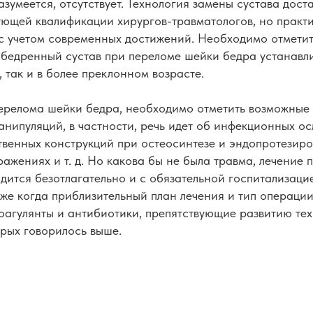
зумеется, отсутствует. Технология замены сустава дост
вующей квалификации хирургов-травматологов, но практ
с учетом современных достижений. Необходимо отметить
обедренный сустав при переломе шейки бедра устанавл
, так и в более преклонном возрасте.
перелома шейки бедра, необходимо отметить возможные
нипуляций, в частности, речь идет об инфекционных о
твенных конструкций при остеосинтезе и эндопротезиро
ажениях и т. д. Но какова бы не была травма, лечение
дится безотлагательно и с обязательной госпитализаци
аже когда приблизительный план лечения и тип операци
оагулянты и антибиотики, препятствующие развитию те
орых говорилось выше.