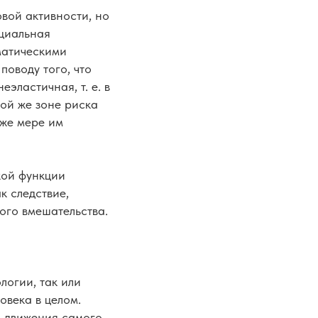
овой активности, но
оциальная
матическими
оводу того, что
еэластичная, т. е. в
ой же зоне риска
 же мере им
кой функции
к следствие,
ого вмешательства.
логии, так или
овека в целом.
а движения самого