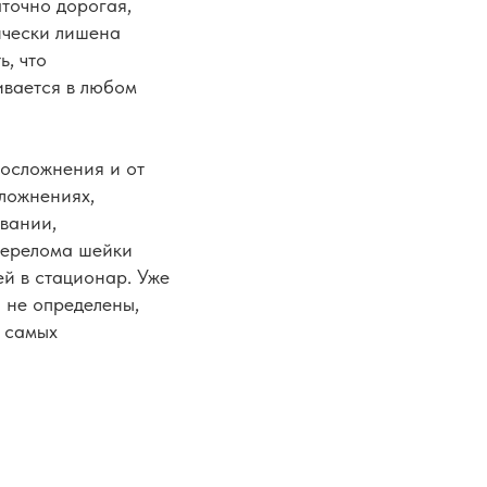
аточно дорогая,
ически лишена
, что
ивается в любом
 осложнения и от
сложнениях,
вании,
 перелома шейки
ей в стационар. Уже
и не определены,
х самых