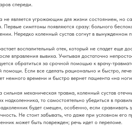
аров спереди.
а не является угрожающим для жизни состоянием, но са
я. Первые симптомы появляются сразу: больного беспоко
ении. Нередко коленный сустав согнут в вынужденном 
астает воспалительный отек, который не спадет еще до
осле вправления вывиха. Учитывая достаточно непрост
уется обратиться за срочной помощью к врачу-травмат
 помощи. Если все сделать рационально и быстро, лече
ет немного времени и быстро вернет пациента «на ноги
а сильная механическая травма, коленный сустав отечн
х надколенника, то самостоятельно убедиться в правил
надколенник будет смещен, особенно, если сравнивать 
ность. Не стоит забывать, что даже при условном его 
нник может быть поврежден; речь идет о переломе.