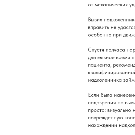
от механических уд
Вывих надколенник
вправить не удастс
особенно при движ
Спустя полчаса нар
длительное время п
пациента, рекоменд
квалифицированной
надколенника займ
Если была нанесен
подозрения на выви
просто: визуально 
поврежденную конеч
нахождении надколе