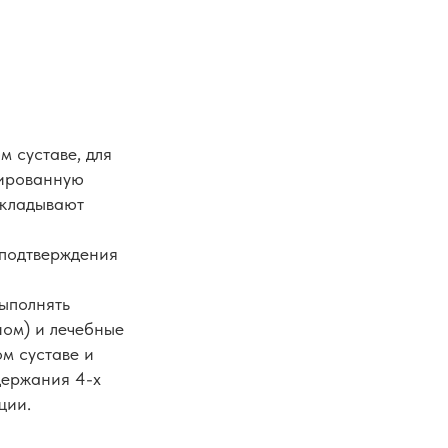
м суставе, для
мированную
акладывают
 подтверждения
выполнять
ном) и лечебные
м суставе и
держания 4-х
ции.