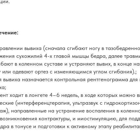
ции.
ечение:
равлении вывиха (сначала сгибают ногу в тазобедренно
жения сухожилий 4-х главой мышцы бедра, далее трав
ибают в коленном суставе и устраняют вывих, в конце н
у или одевают ортез с изменяющимся углом сгибания).;
я вывиха назначается контрольная рентгенограмма для
ха;
ент ходит в лонгете 4–6 недель, в ходе которых можно 
еские (интерференцтерапия, ультразвук с гидрокортизо
аж), направленные на устранение воспаления в коленно
возникновения контрактуры, и миостимуляцию, для под
дра в тонусе и подготовки к активному этапу реабилита