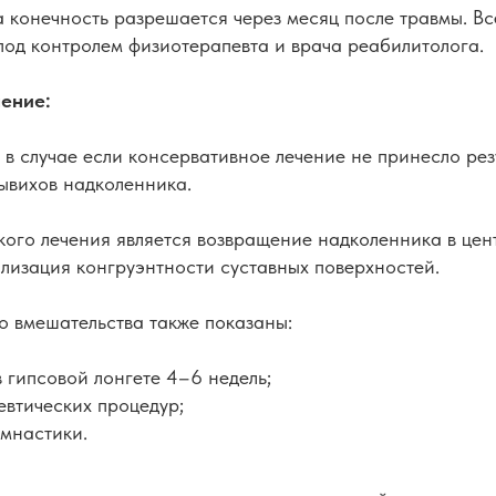
а конечность разрешается через месяц после травмы. В
под контролем физиотерапевта и врача реабилитолога.
чение:
в случае если консервативное лечение не принесло рез
ывихов надколенника.
кого лечения является возвращение надколенника в цен
лизация конгруэнтности суставных поверхностей.
о вмешательства также показаны:
 гипсовой лонгете 4–6 недель;
евтических процедур;
имнастики.