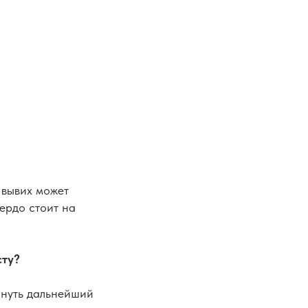
 вывих может
вердо стоит на
сту?
януть дальнейший