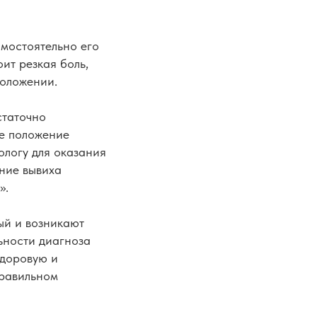
мостоятельно его
ит резкая боль,
положении.
статочно
ое положение
ологу для оказания
ние вывиха
».
ый и возникают
ьности диагноза
здоровую и
правильном