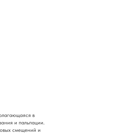
полагающаяся в
вания и пальпации.
ковых смещений и