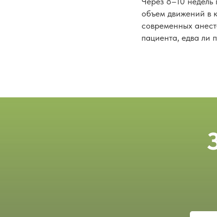
Через 8–10 недель
объем движений в к
современных анест
пациента, едва ли 