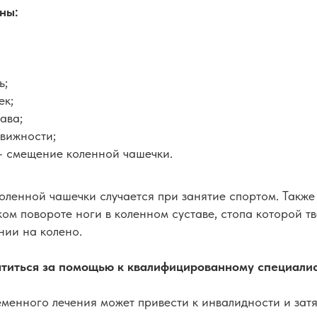
ны:
ь;
ек;
ава;
вижности;
 смещение коленной чашечки.
оленной чашечки случается при занятие спортом. Также
ком повороте ноги в коленном суставе, стопа которой т
нии на колено.
атиться за помощью к квалифицированному специали
еменного лечения может привести к инвалидности и зат