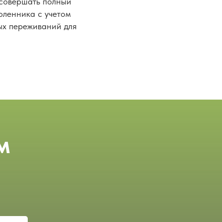
 совершать полный
оленника с учетом
ых переживаний для
м