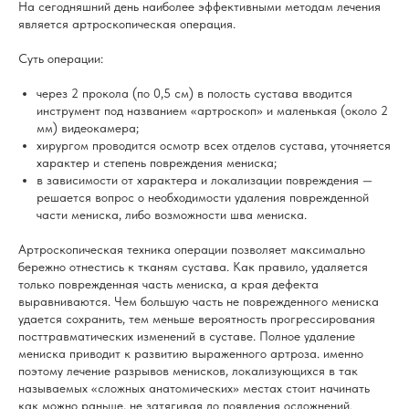
На сегодняшний день наиболее эффективными методам лечения
является артроскопическая операция.
Суть операции:
через 2 прокола (по 0,5 см) в полость сустава вводится
инструмент под названием «артроскоп» и маленькая (около 2
мм) видеокамера;
хирургом проводится осмотр всех отделов сустава, уточняется
характер и степень повреждения мениска;
в зависимости от характера и локализации повреждения —
решается вопрос о необходимости удаления поврежденной
части мениска, либо возможности шва мениска.
Артроскопическая техника операции позволяет максимально
бережно отнестись к тканям сустава. Как правило, удаляется
только поврежденная часть мениска, а края дефекта
выравниваются. Чем большую часть не поврежденного мениска
удается сохранить, тем меньше вероятность прогрессирования
посттравматических изменений в суставе. Полное удаление
мениска приводит к развитию выраженного артроза. именно
поэтому лечение разрывов менисков, локализующихся в так
называемых «сложных анатомических» местах стоит начинать
как можно раньше, не затягивая до появления осложнений.