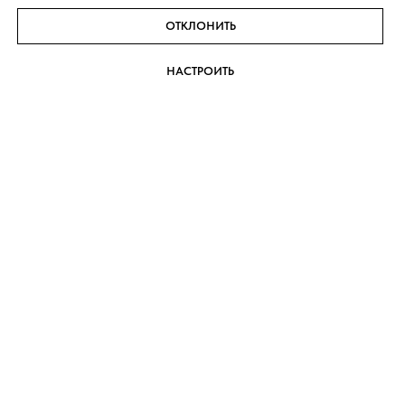
ОТКЛОНИТЬ
НАСТРОИТЬ
Записаться на прием
Оставьте свои данные, мы подберем для Вас время и
дату